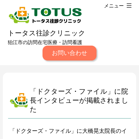
コ
メニュー
ン
テ
トータス往診クリニック
ン
狛江市の訪問在宅医療・訪問看護
ツ
お問い合わせ
へ
ス
キ
ッ
「ドクターズ・ファイル」に院
プ
長インタビューが掲載されまし
た
「ドクターズ・ファイル」に大橋晃太院長のイ