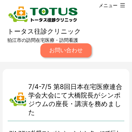
コ
メニュー
ン
テ
トータス往診クリニック
ン
狛江市の訪問在宅医療・訪問看護
ツ
お問い合わせ
へ
ス
キ
ッ
7/4-7/5 第8回日本在宅医療連合
プ
学会大会にて大橋院長がシンポ
ジウムの座長・講演を務めまし
た